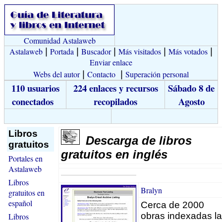
Comunidad Astalaweb
Astalaweb
|
Portada
|
Buscador
|
Más visitados
|
Más votados
|
Enviar enlace
Webs del autor
|
Contacto
|
Superación personal
110 usuarios
224 enlaces y recursos
Sábado 8 de
conectados
recopilados
Agosto
Libros
Descarga de libros
gratuitos
gratuitos en inglés
Portales en
Astalaweb
Libros
Bralyn
gratuitos en
español
Cerca de 2000
obras indexadas la
Libros