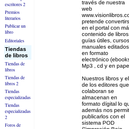
través de nuestra
escritores 2
web
Premios
www.visionlibros.
literarios
pretende convertir
Publicar un
en el portal con m
libro
contenido de libros
Editoriales
guías útiles, curso
manuales editados
Tiendas
en formato
de libros
electrónico (ebooks
Tiendas de
Mp3 , cd y en pape
libros
Tiendas de
Nuestros libros y el
libros 2
de los editores que
Tiendas
colaboran se
especializadas
almacenan en
formato dígital lo q
Tiendas
además nos permi
especializadas
publicarlos con el
2
sistema POD
Foros de