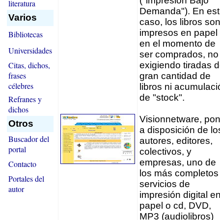
("impresión Bajo
literatura
Demanda"). En es
Varios
caso, los libros so
impresos en papel
Bibliotecas
en el momento de
Universidades
ser comprados, no
Citas, dichos,
exigiendo tiradas 
frases
gran cantidad de
célebres
libros ni acumulaci
de "stock".
Refranes y
dichos
Visionnetware, po
Otros
a disposición de lo
Buscador del
autores, editores,
portal
colectivos, y
empresas, uno de
Contacto
los más completos
Portales del
servicios de
autor
impresión digital e
papel o cd, DVD,
MP3 (audiolibros)